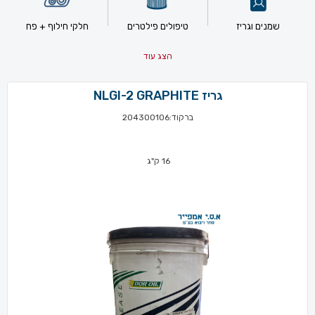
שמנים וגריז
טיפולים פילטרים
חלקי חילוף + פח
הצג עוד
גריז NLGI-2 GRAPHITE
ברקוד:204300106
16 ק"ג