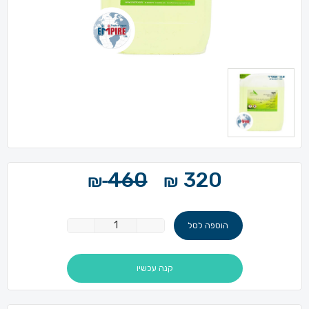
460
320
₪
₪
1
הוספה לסל
קנה עכשיו